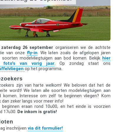
p
zaterdag 26 september
organiseren we de achtste
tie van onze
fly-in
. We laten zoals de afgelopen jaren
le soorten modelvliegtuigen aan bod komen. Bekijk
hier
 foto's van vorig jaar
. Op zondag staat ons
uffelvliegen
op het programma.
ezoekers
zoekers zijn van harte welkom! We beloven dat het de
ite wordt! We laten alle soorten modelvliegtuigen aan
d komen. Interesse om zelf te beginnen vliegen? Kom
 dan zeker langs voor meer info!
 beginnen eraan rond 10u00, en het einde is voorzien
nd 17u30.
De inkom is gratis!
loten
ag inschrijven
via dit formulier!