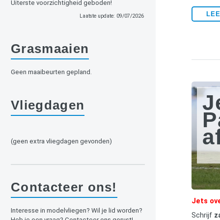
Uiterste voorzichtigheid geboden!
LE
Laatste update: 09/07/2026
Grasmaaien
Geen maaibeurten gepland.
J
Vliegdagen
P
a
(geen extra vliegdagen gevonden)
Contacteer ons!
Jets ov
Interesse in modelvliegen? Wil je lid worden?
Schrijf
z
Heb je een vraag? Contacteer ons gerust!