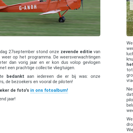
We
wer
rdag 27september stond onze
zevende editie
van
luc
weer op het programma. De weersverwachtingen
knu
ter dan vorig jaar en er kon dus volop gevlogen
he
et een prachtige collectie vliegtuigen.
tot
gro
rte
bedankt
aan iedereen die er bij was: onze
vra
gers, de bezoekers en vooral de piloten!
Nie
eker de foto's
in ons fotoalbum!
dat
end jaar!
pil
bel
wee
We 
dro
Wie