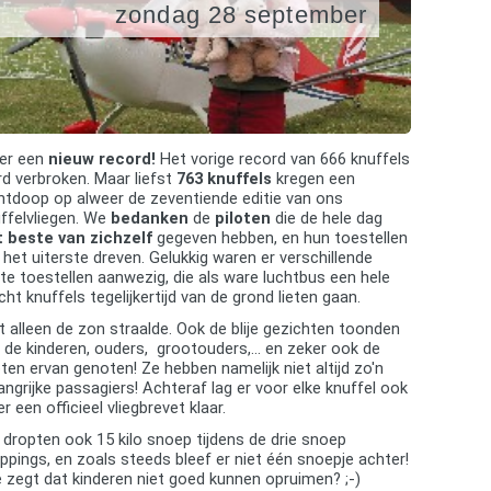
zondag 28 september
er een
nieuw record!
Het vorige record van 666 knuffels
d verbroken. Maar liefst
763 knuffels
kregen een
htdoop op alweer de zeventiende editie van ons
ffelvliegen. We
bedanken
de
piloten
die de hele dag
t beste van zichzelf
gegeven hebben, en hun toestellen
 het uiterste dreven. Gelukkig waren er verschillende
te toestellen aanwezig, die als ware luchtbus een hele
cht knuffels tegelijkertijd van de grond lieten gaan.
t alleen de zon straalde. Ook de blije gezichten toonden
 de kinderen, ouders, grootouders,... en zeker ook de
oten ervan genoten! Ze hebben namelijk niet altijd zo'n
angrijke passagiers! Achteraf lag er voor elke knuffel ook
r een officieel vliegbrevet klaar.
dropten ook 15 kilo snoep tijdens de drie snoep
ppings, en zoals steeds bleef er niet één snoepje achter!
 zegt dat kinderen niet goed kunnen opruimen? ;-)