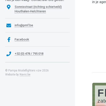
in je age
Sonnisstraat (richting schietveld)
Houthalen-Helchteren
info@pmf.be
Facebook
+32 (0) 478 / 795 018
© Pampa Modelfighters vzw 2026
Website by
Navic.be
F
zat