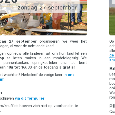
zondag 27 september
dag 27 september
organiseren we weer het
O
iegen, al voor de achtiende keer!
edi
al
en opnieuw alle kinderen uit om hun knuffel een
de
op
te laten maken in een modelvliegtuig! We
kn
n pannenkoeken, springkastelen enz. Je bent
van 10u tot 16u30
, en de toegang is
gratis!
B
Be
iet wachten? Herbeleef de vorige keer
in ons
moe
bum
!
bo
ook
n
We
ro
schrijven
via dit formulier!
Pi
s/knuffels hoeven zich niet op voorhand in te
.
Gra