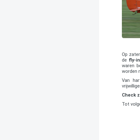
Op zate
de
fly-in
waren be
worden m
Van ha
vrijwilli
Check z
Tot volg