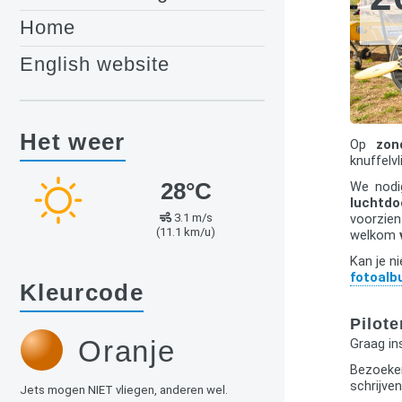
Home
English website
Het weer
Op
zon
knuffelvl
28°C
We nodig
luchtdo
3.1 m/s
voorzie
(11.1 km/u)
welkom
Kan je n
fotoal
Kleurcode
Pilote
Oranje
Graag in
Bezoeker
schrijven
Jets mogen NIET vliegen, anderen wel.