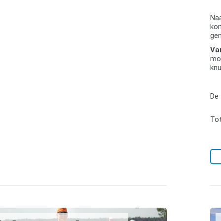
Naa
kon
gen
Va
mog
knu
De 
Tot