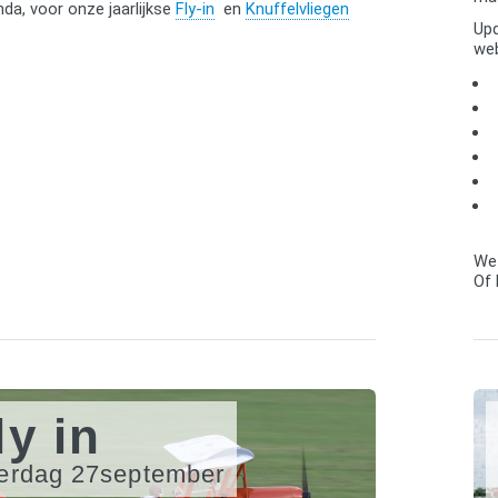
nda, voor onze jaarlijkse
Fly-in
en
Knuffelvliegen
Upd
we
We
Of 
ly in
erdag 27september