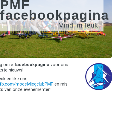
PMF
facebookpagina
Vind 'm leuk!
lg onze
facebookpagina
voor ons
tste nieuws!
ck en like ons
fb.com/modelvliegclubPMF
en mis
ts van onze evenementen!