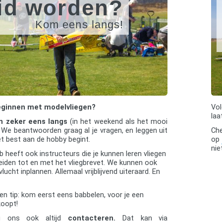
id worden?
Kom eens langs!
beginnen met modelvliegen?
Vo
laa
 zeker eens langs
(in het weekend als het mooi
. We beantwoorden graag al je vragen, en leggen uit
Che
et best aan de hobby begint.
op
nie
b heeft ook instructeurs die je kunnen leren vliegen
eiden tot en met het vliegbrevet. We kunnen ook
lucht inplannen. Allemaal vrijblijvend uiteraard. En
en tip: kom eerst eens babbelen, voor je een
koopt!
 ons ook altijd
contacteren.
Dat kan via